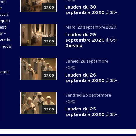
 en
Laudes du 30
37:00
en
septembre 2020 à St-
otais
Gervais
tiques
 est
Mardi 29 septembre 2020
e" –
Laudes du 29
septembre 2020 à St-
vre la
37:00
Gervais
l nous
Samedi 26 septembre
2020
 venu
Laudes du 26
37:00
septembre 2020 à St-
Gervais
Vendredi 25 septembre
2020
Laudes du 25
37:00
septembre 2020 à St-
Gervais