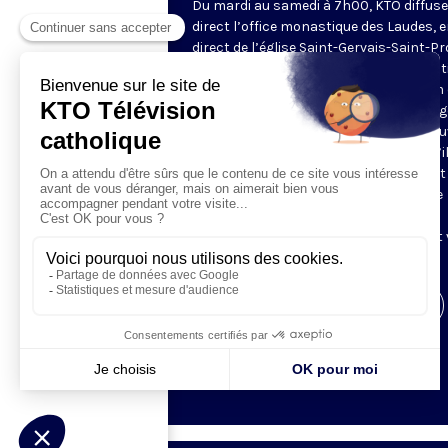
Du mardi au samedi à 7h00, KTO diffuse
direct l’office monastique des Laudes, 
direct de l’église Saint-Gervais-Saint-Pr
(Paris IVe), avec les Fraternités Monas
de Jérusalem. Les Laudes – dont le nom
dérivé du terme latin qui signifie "louang
sont d’abord la prière de louange qui ou
journée pour remercier Dieu du don qu’i
fait de ce jour nouveau, et le placer tout
entier sous son regard. Mais son heure
matinale éveille aussi le souvenir de la
Résurrection du Seigneur, "soleil levant
nous visiter" (Lc 1,28).
Visiter la page de l'émission