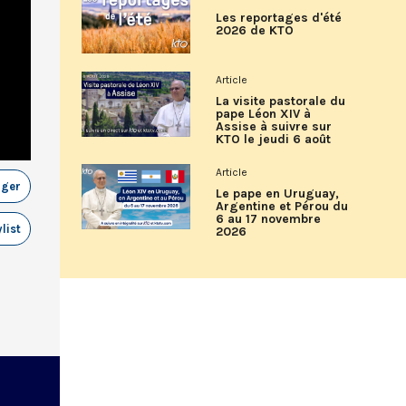
Les reportages d'été
2026 de KTO
Article
La visite pastorale du
pape Léon XIV à
Assise à suivre sur
KTO le jeudi 6 août
Article
ager
Le pape en Uruguay,
Argentine et Pérou du
6 au 17 novembre
list
2026