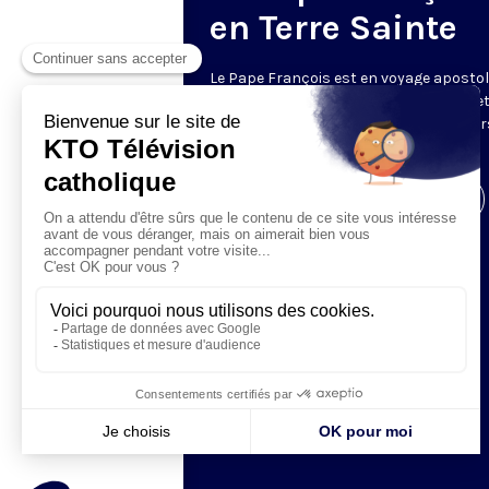
en Terre Sainte
Le Pape François est en voyage apostol
en Terre Sainte du 24 au 26 mai 2014. Re
sur les moments forts de ces trois jour
voyage.
Visiter la page de l'émission