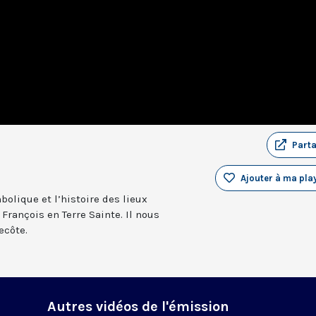
Part
Ajouter à ma play
bolique et l’histoire des lieux
François en Terre Sainte. Il nous
ecôte.
Autres vidéos de l'émission