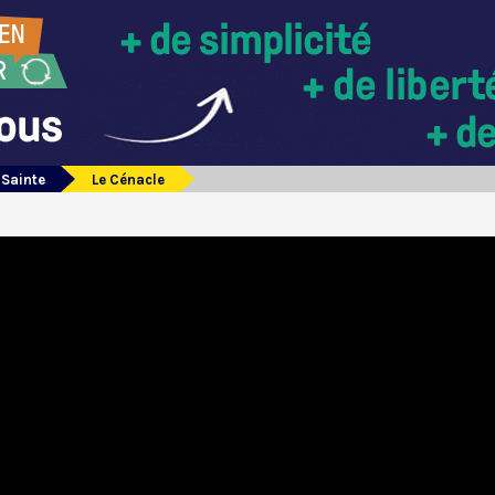
 Sainte
Le Cénacle