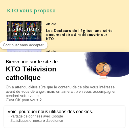
KTO vous propose
Article
Les Docteurs de l'Église, une série
documentaire à redécouvrir sur
KTO
Article
Les reportages d'été 2026 de KTO
Article
La visite pastorale du pape Léon
XIV à Assise à suivre sur KTO le
jeudi 6 août
Article
Le pape en Uruguay, Argentine et
Pérou du 6 au 17 novembre 2026