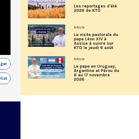
Les reportages d'été
2026 de KTO
Article
La visite pastorale du
pape Léon XIV à
Assise à suivre sur
KTO le jeudi 6 août
Article
ager
Le pape en Uruguay,
Argentine et Pérou du
6 au 17 novembre
list
2026