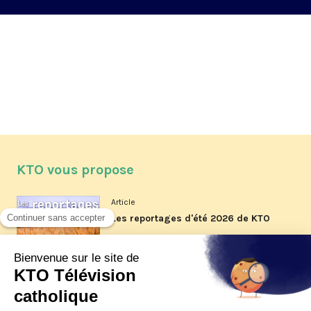
KTO vous propose
Article
Les reportages d'été 2026 de KTO
Article
La visite pastorale du pape Léon
XIV à Assise à suivre sur KTO le
jeudi 6 août