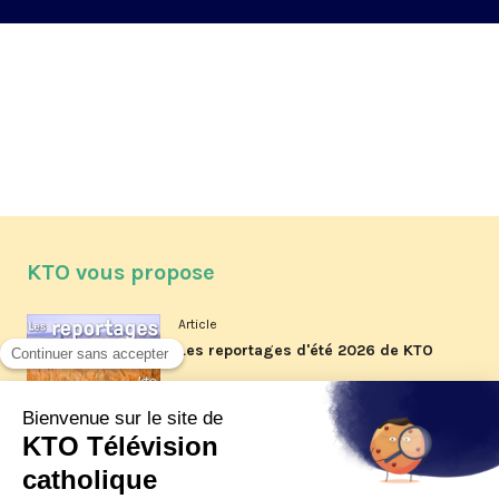
KTO vous propose
Article
Les reportages d'été 2026 de KTO
Article
La visite pastorale du pape Léon
XIV à Assise à suivre sur KTO le
jeudi 6 août