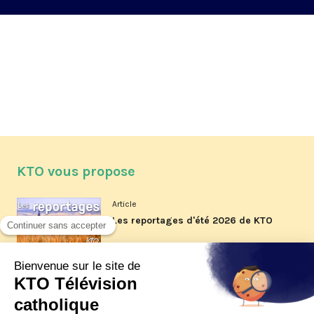
KTO vous propose
Article
Les reportages d'été 2026 de KTO
Article
La visite pastorale du pape Léon
XIV à Assise à suivre sur KTO le
jeudi 6 août