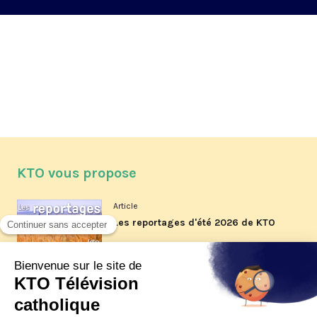
KTO vous propose
Article
Les reportages d'été 2026 de KTO
Article
La visite pastorale du pape Léon
XIV à Assise à suivre sur KTO le
jeudi 6 août