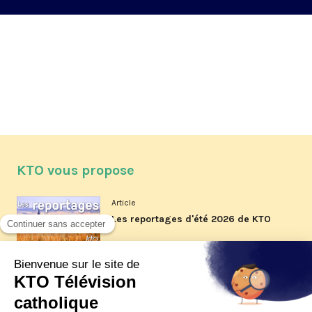
KTO vous propose
Article
Les reportages d'été 2026 de KTO
Article
La visite pastorale du pape Léon
XIV à Assise à suivre sur KTO le
jeudi 6 août