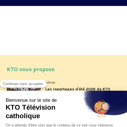
KTO vous propose
Article
Les reportages d'été 2026 de KTO
Article
La visite pastorale du pape Léon
XIV à Assise à suivre sur KTO le
jeudi 6 août