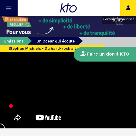
Contenu sponsorisé
Émissions
Un Coeur qui écoute
Stéphan Michiels - Du hard-rock à Jésus-Christ
Faire un don à KTO