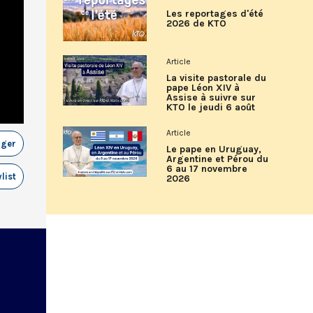
Les reportages d'été
2026 de KTO
Article
La visite pastorale du
pape Léon XIV à
Assise à suivre sur
KTO le jeudi 6 août
Article
ager
Le pape en Uruguay,
Argentine et Pérou du
6 au 17 novembre
list
2026