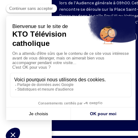
lors de l’Audience générale à 09h00. Ce
rencontre se déroule sur la Place Saint-
Pierre ou dans la salle Paul VI au Vatica
Retransmise et traduite en direct par K
Visiter la page de l'émission