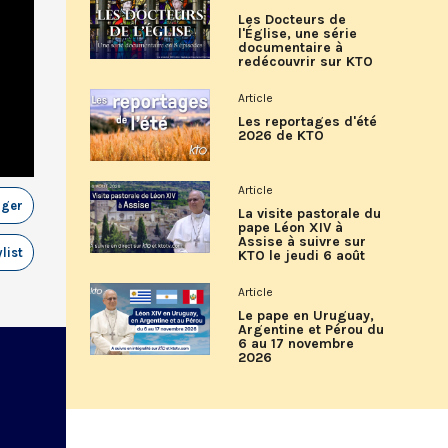
Les Docteurs de
l'Église, une série
documentaire à
redécouvrir sur KTO
Article
Les reportages d'été
2026 de KTO
Article
ager
La visite pastorale du
pape Léon XIV à
Assise à suivre sur
list
KTO le jeudi 6 août
Article
Le pape en Uruguay,
Argentine et Pérou du
6 au 17 novembre
2026