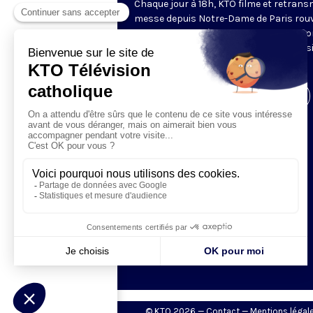
Chaque jour à 18h, KTO filme et retrans
messe depuis Notre-Dame de Paris rouv
Les textes des Vêpres et de la messe so
presque toujours ceux qu’indiquent le s
www.aelf.org
.
Visiter la page de l'émission
© KTO 2026 —
Contact
—
Mentions légal