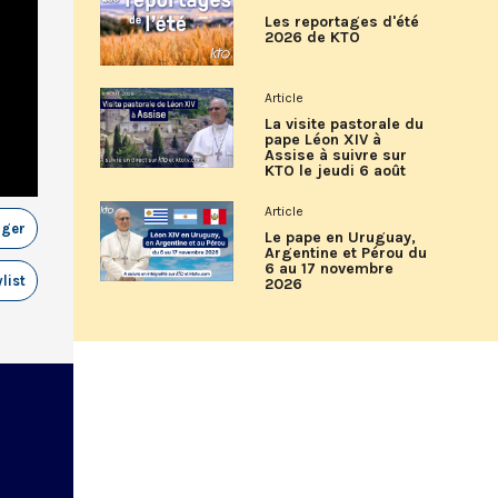
Les reportages d'été
2026 de KTO
Article
La visite pastorale du
pape Léon XIV à
Assise à suivre sur
KTO le jeudi 6 août
Article
ager
Le pape en Uruguay,
Argentine et Pérou du
6 au 17 novembre
list
2026