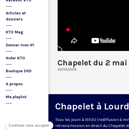
Recevoir KTO
Articles et
dossiers
KTO Mag
Donner mon IFI
Aider KTO
Chapelet du 2 mai
02/05/2014
Boutique DVD
A propos
Ma playlist
Chapelet à Lour
Tous les jours à 15h30 (rediffusion à min
retransmission en direct du Chapelet d