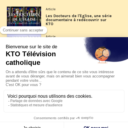
Article
Les Docteurs de l'Église, une série
documentaire à redécouvrir sur
KTO
Article
Les reportages d'été 2026 de KTO
Article
La visite pastorale du pape Léon
XIV à Assise à suivre sur KTO le
jeudi 6 août
Article
Le pape en Uruguay, Argentine et
Pérou du 6 au 17 novembre 2026