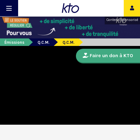
Contenu sponsorisé
Émissions
Q.C.M.
Q.C.M.
Faire un don à KTO