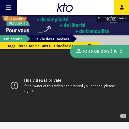
Contenu sponsorisé
Émissions
La Vie des Diocèses
Mgr Pierre-Marie Carré - Diocèse de Montpellier
Faire un don à KTO