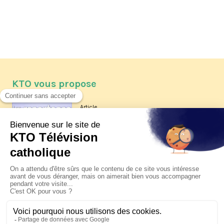
KTO vous propose
Article
Les reportages d'été 2026 de KTO
Article
La visite pastorale du pape Léon
XIV à Assise à suivre sur KTO le
jeudi 6 août
Article
Le pape en Uruguay, Argentine et
Pérou du 6 au 17 novembre 2026