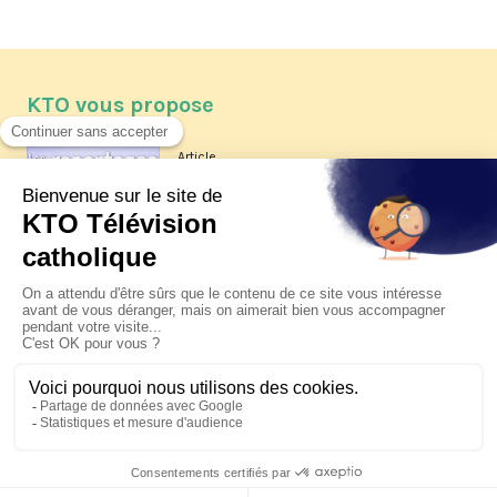
KTO vous propose
Article
Les reportages d'été 2026 de KTO
Article
La visite pastorale du pape Léon
XIV à Assise à suivre sur KTO le
jeudi 6 août
Article
Le pape en Uruguay, Argentine et
Pérou du 6 au 17 novembre 2026