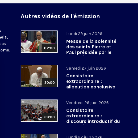
Autres vidéos de l'émission
s
Lundi 29 juin 2026
els,
Messe de la solennité
des
des saints Pierre et
02:00
Rome.
Paul présidée par le
pape Léon XIV - 29 juin
2026
Samedi 27 juin 2026
Consistoire
extraordinaire :
30:00
allocution conclusive
du pape Léon XIV et Te
Deum - 27 juin 2026
Vendredi 26 juin 2026
Consistoire
extraordinaire :
29:00
discours introductif du
pape Léon XIV - 26 juin
2026
Lundi 22 juin 2026