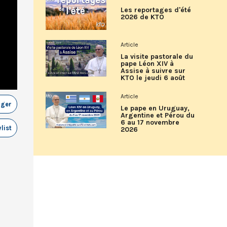
Les reportages d'été
2026 de KTO
Article
La visite pastorale du
pape Léon XIV à
Assise à suivre sur
KTO le jeudi 6 août
Article
ager
Le pape en Uruguay,
Argentine et Pérou du
6 au 17 novembre
list
2026