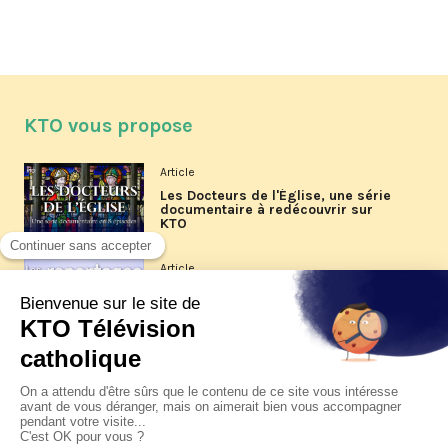
KTO vous propose
Article
Les Docteurs de l'Église, une série
documentaire à redécouvrir sur
KTO
Article
Les reportages d'été 2026 de KTO
Article
La visite pastorale du pape Léon
XIV à Assise à suivre sur KTO le
jeudi 6 août