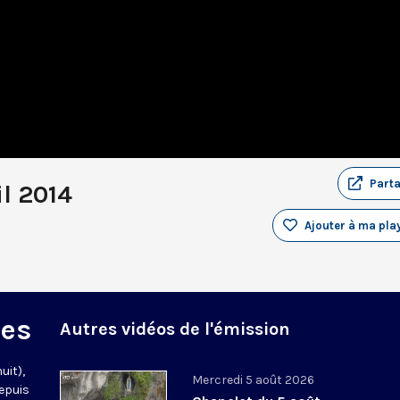
Part
il 2014
Ajouter à ma play
des
Autres vidéos de l'émission
uit),
Mercredi 5 août 2026
epuis