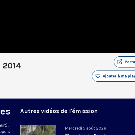
Part
l 2014
Ajouter à ma play
des
Autres vidéos de l'émission
uit),
Mercredi 5 août 2026
epuis