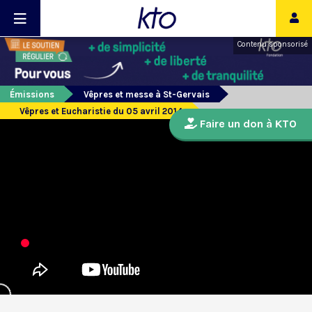
Contenu sponsorisé
Émissions
Vêpres et messe à St-Gervais
Vêpres et Eucharistie du 05 avril 2014
Faire un don à KTO