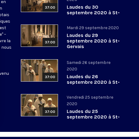
 en
Laudes du 30
37:00
en
septembre 2020 à St-
otais
Gervais
tiques
 est
Mardi 29 septembre 2020
e" –
Laudes du 29
septembre 2020 à St-
vre la
37:00
Gervais
l nous
Samedi 26 septembre
2020
 venu
Laudes du 26
37:00
septembre 2020 à St-
Gervais
Vendredi 25 septembre
2020
Laudes du 25
37:00
septembre 2020 à St-
Gervais