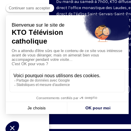
Du mardi au samedi à 7h00, KTO diffuse
direct l’office monastique des Laudes, 
direct de l’église Saint-Gervais-Saint-Pr
(Paris IVe), avec les Fraternités Monas
de Jérusalem. Les Laudes – dont le nom
dérivé du terme latin qui signifie "louang
sont d’abord la prière de louange qui ou
journée pour remercier Dieu du don qu’i
fait de ce jour nouveau, et le placer tout
entier sous son regard. Mais son heure
matinale éveille aussi le souvenir de la
Résurrection du Seigneur, "soleil levant
nous visiter" (Lc 1,28).
Visiter la page de l'émission