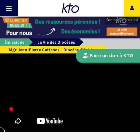
Contenu sponsorisé
Émissions
La Vie des Diocèses
Mgr Jean-Pierre Cattenoz - Diocèse d’Avignon
Faire un don à KTO