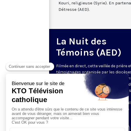
Kouri, religieuse (Syrie). En partena
Détresse (AED).
La Nuit des
Témoins (AED)
Filmée en direct, cette veillée de prière e
témoignages organisée par les diocèses 
de-France rend hommage à ceux qui ont
tués parce qu’ils étaient des disciples 
Christ. Elle permet aussi de porter dans
prière ceux qui souffrent toujours et
d’écouter leur témoignage. D'autres veil
sont organisées en même temps dans
d'autres villes de France.
Visiter la page de l'émission