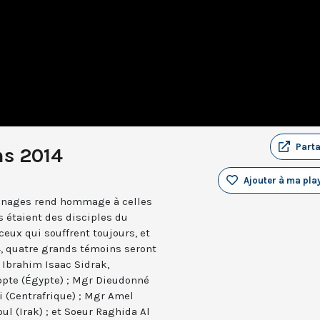
Part
ns 2014
Ajouter à ma play
oignages rend hommage à celles
s étaient des disciples du
ceux qui souffrent toujours, et
4, quatre grands témoins seront
 Ibrahim Isaac Sidrak,
copte (Égypte) ; Mgr Dieudonné
 (Centrafrique) ; Mgr Amel
 (Irak) ; et Soeur Raghida Al