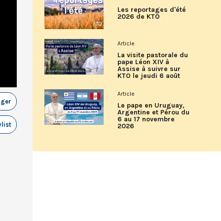
Les reportages d'été
2026 de KTO
Article
La visite pastorale du
pape Léon XIV à
Assise à suivre sur
KTO le jeudi 6 août
Article
ager
Le pape en Uruguay,
Argentine et Pérou du
6 au 17 novembre
list
2026