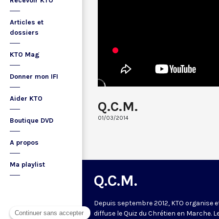
Recevoir KTO
Articles et
dossiers
KTO Mag
Donner mon IFI
Aider KTO
Q.C.M.
01/03/2014
Boutique DVD
A propos
Ma playlist
Q.C.M.
Depuis septembre 2012, KTO organise e
diffuse le Quiz du Chrétien en Marche. L