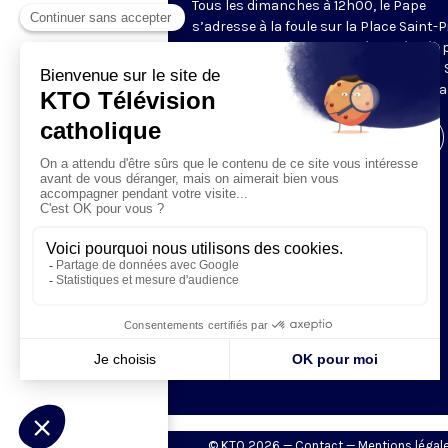
Tous les dimanches à 12h00, le Pape
s’adresse à la foule sur la Place Saint-P
de Rome. La prière de l’Angélus, récitée 
Pape, est précédée d’une allocution du 
Père. Retransmis et traduit en direct pa
Visiter la page de l'émission
© KTO 2026 —
Contact
—
Mentions légal