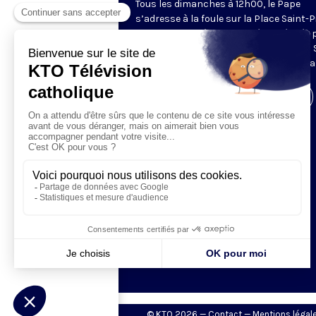
Tous les dimanches à 12h00, le Pape
s’adresse à la foule sur la Place Saint-P
de Rome. La prière de l’Angélus, récitée 
Pape, est précédée d’une allocution du 
Père. Retransmis et traduit en direct pa
Visiter la page de l'émission
© KTO 2026 —
Contact
—
Mentions légal