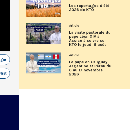
Les reportages d'été
2026 de KTO
Article
La visite pastorale du
pape Léon XIV à
Assise à suivre sur
KTO le jeudi 6 août
Article
ager
Le pape en Uruguay,
Argentine et Pérou du
6 au 17 novembre
list
2026