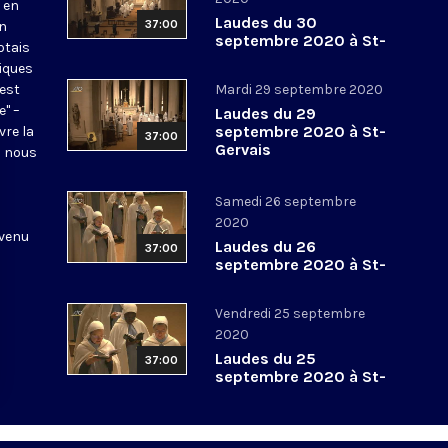
 en
Laudes du 30
37:00
en
septembre 2020 à St-
otais
Gervais
tiques
 est
Mardi 29 septembre 2020
e" –
Laudes du 29
septembre 2020 à St-
vre la
37:00
Gervais
l nous
Samedi 26 septembre
2020
 venu
Laudes du 26
37:00
septembre 2020 à St-
Gervais
Vendredi 25 septembre
2020
Laudes du 25
37:00
septembre 2020 à St-
Gervais