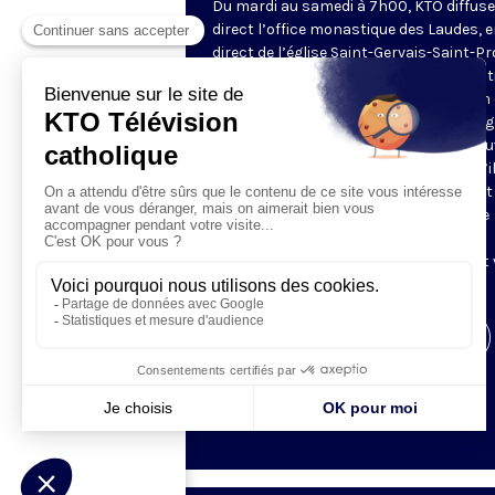
Du mardi au samedi à 7h00, KTO diffuse
direct l’office monastique des Laudes, 
direct de l’église Saint-Gervais-Saint-Pr
(Paris IVe), avec les Fraternités Monas
de Jérusalem. Les Laudes – dont le nom
dérivé du terme latin qui signifie "louang
sont d’abord la prière de louange qui ou
journée pour remercier Dieu du don qu’i
fait de ce jour nouveau, et le placer tout
entier sous son regard. Mais son heure
matinale éveille aussi le souvenir de la
Résurrection du Seigneur, "soleil levant
nous visiter" (Lc 1,28).
Visiter la page de l'émission