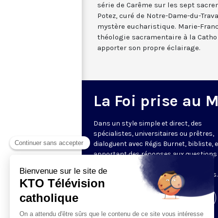
série de Carême sur les sept sacr
Potez, curé de Notre-Dame-du-Travail
mystère eucharistique. Marie-Fran
théologie sacramentaire à la Catho
apporter son propre éclairage.
La Foi prise au 
Dans un style simple et direct, des
spécialistes, universitaires ou prêtres,
dialoguent avec Régis Burnet, bibliste, 
apportant des réponses aux questions
nous pouvons nous poser sur la foi, la
liturgie, de grandes figures chrétiennes.
Visiter la page de l'émission