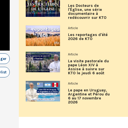
Les Docteurs de
l'Église, une série
documentaire à
redécouvrir sur KTO
Article
Les reportages d'été
2026 de KTO
Article
ager
La visite pastorale du
pape Léon XIV à
Assise à suivre sur
list
KTO le jeudi 6 août
Article
Le pape en Uruguay,
Argentine et Pérou du
6 au 17 novembre
2026