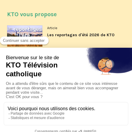
KTO vous propose
Article
Les reportages d'été 2026 de KTO
Article
La visite pastorale du pape Léon
XIV à Assise à suivre sur KTO le
jeudi 6 août
Article
Le pape en Uruguay, Argentine et
Pérou du 6 au 17 novembre 2026
© KTO 2026 —
Contact
—
Mentions légales