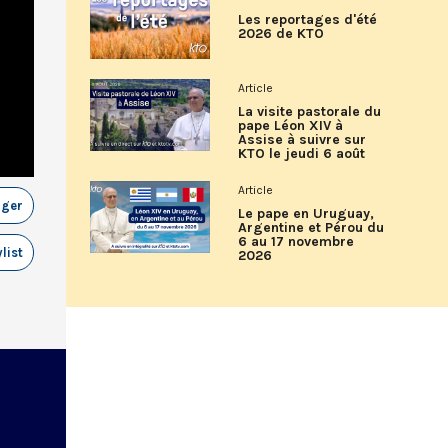
Les reportages d'été
2026 de KTO
Article
La visite pastorale du
pape Léon XIV à
Assise à suivre sur
KTO le jeudi 6 août
Article
ager
Le pape en Uruguay,
Argentine et Pérou du
6 au 17 novembre
list
2026