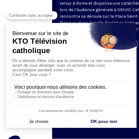
venus à Rome et dispense une catéchè
lors de l’Audience générale à 09h00. Ce
rencontre se déroule sur la Place Saint-
Pierre ou dans la salle Paul VI au Vatica
Retransmise et traduite en direct par K
Visiter la page de l'émission