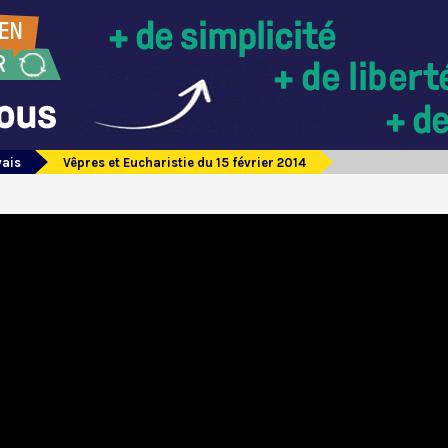
vais
Vêpres et Eucharistie du 15 février 2014