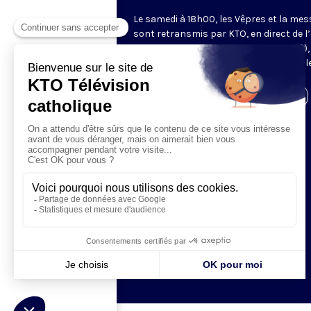
Le samedi à 18h00, les Vêpres et la mes
sont retransmis par KTO, en direct de l’
Saint-Gervais-Saint-Protais (Paris, IVe),
les Fraternités Monastiques de Jérusal
Visiter la page de l'émission