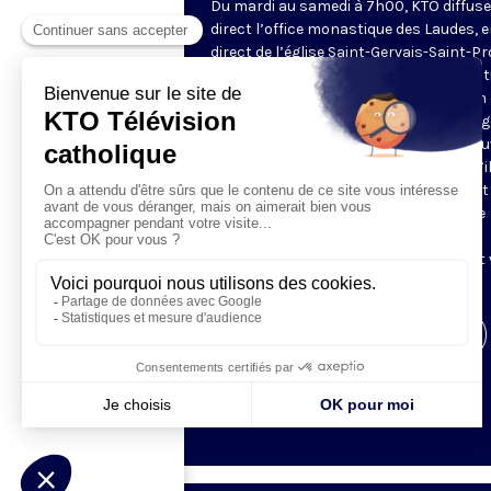
Du mardi au samedi à 7h00, KTO diffuse
direct l’office monastique des Laudes, 
direct de l’église Saint-Gervais-Saint-Pr
(Paris IVe), avec les Fraternités Monas
de Jérusalem. Les Laudes – dont le nom
dérivé du terme latin qui signifie "louang
sont d’abord la prière de louange qui ou
journée pour remercier Dieu du don qu’i
fait de ce jour nouveau, et le placer tout
entier sous son regard. Mais son heure
matinale éveille aussi le souvenir de la
Résurrection du Seigneur, "soleil levant
nous visiter" (Lc 1,28).
Visiter la page de l'émission