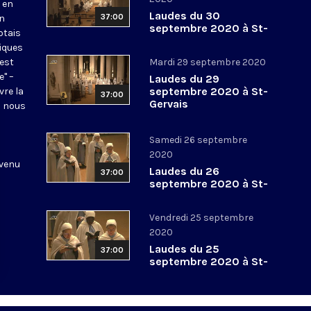
 en
Laudes du 30
37:00
en
septembre 2020 à St-
otais
Gervais
tiques
 est
Mardi 29 septembre 2020
e" –
Laudes du 29
septembre 2020 à St-
vre la
37:00
Gervais
l nous
Samedi 26 septembre
2020
 venu
Laudes du 26
37:00
septembre 2020 à St-
Gervais
Vendredi 25 septembre
2020
Laudes du 25
37:00
septembre 2020 à St-
Gervais