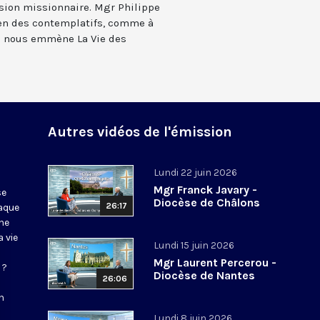
sion missionnaire. Mgr Philippe
en des contemplatifs, comme à
ù nous emmène La Vie des
Autres vidéos de l'émission
Lundi 22 juin 2026
Mgr Franck Javary -
se
Diocèse de Châlons
26:17
haque
ne
 vie
Lundi 15 juin 2026
Mgr Laurent Percerou -
 ?
Diocèse de Nantes
26:06
n
Lundi 8 juin 2026