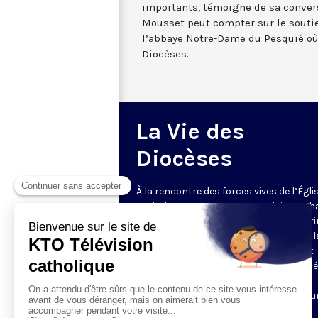
importants, témoigne de sa conver
Mousset peut compter sur le souti
l’abbaye Notre-Dame du Pesquié o
Diocèses.
La Vie des
Diocèses
À la rencontre des forces vives de l’Égli
catholique en France et en Belgique. C
semaine, un évêque est reçu par Honori
Grasset pour remettre en perspective la
et l’actualité de son diocèse. Comment
l’Evangile est-il concrètement annoncé
Quelles sont les priorités pastorales ?
Reportages et interviews nourrissent u
échange franc et direct.