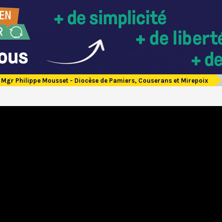
Mgr Philippe Mousset - Diocèse de Pamiers, Couserans et Mirepoix