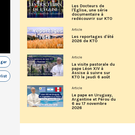
Les Docteurs de
l'Église, une série
documentaire à
redécouvrir sur KTO
Article
Les reportages d'été
2026 de KTO
Article
ager
La visite pastorale du
pape Léon XIV à
Assise à suivre sur
list
KTO le jeudi 6 août
Article
Le pape en Uruguay,
Argentine et Pérou du
6 au 17 novembre
2026