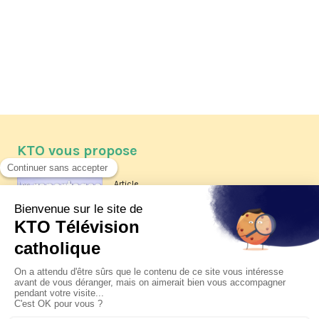
KTO vous propose
Article
Les reportages d'été 2026 de KTO
Article
La visite pastorale du pape Léon
XIV à Assise à suivre sur KTO le
jeudi 6 août
Article