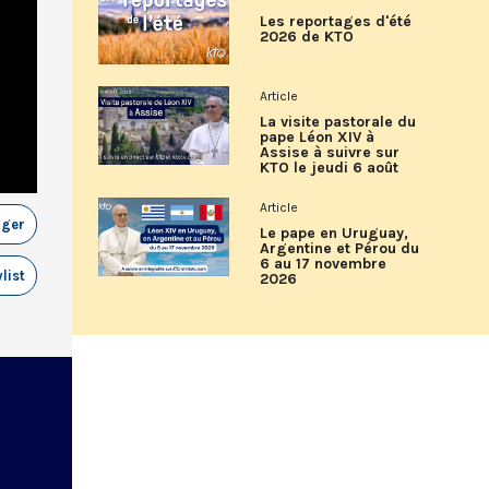
Les reportages d'été
2026 de KTO
Article
La visite pastorale du
pape Léon XIV à
Assise à suivre sur
KTO le jeudi 6 août
Article
ager
Le pape en Uruguay,
Argentine et Pérou du
6 au 17 novembre
list
2026