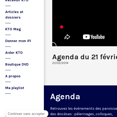
Recevoir KTO
Articles et
dossiers
KTO Mag
Donner mon IFI
Aider KTO
Agenda du 21 févri
21/02/2014
Boutique DVD
A propos
Ma playlist
Agenda
Retrouvez les événements des paroisse
des diocèses : pèlerinages, colloques,