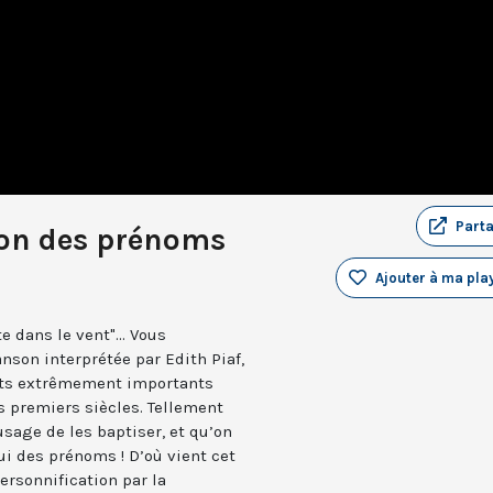
Part
-on des prénoms
Ajouter à ma play
 dans le vent"... Vous
son interprétée par Edith Piaf,
ents extrêmement importants
s premiers siècles. Tellement
’usage de les baptiser, et qu’on
i des prénoms ! D’où vient cet
ersonnification par la