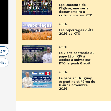
Les Docteurs de
l'Église, une série
documentaire à
redécouvrir sur KTO
Article
Les reportages d'été
2026 de KTO
Article
ager
La visite pastorale du
pape Léon XIV à
Assise à suivre sur
list
KTO le jeudi 6 août
Article
Le pape en Uruguay,
Argentine et Pérou du
6 au 17 novembre
2026