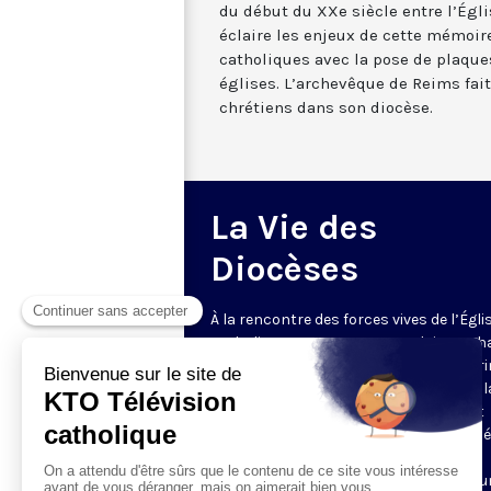
du début du XXe siècle entre l’Églis
éclaire les enjeux de cette mémoire
catholiques avec la pose de plaq
églises. L’archevêque de Reims fait
chrétiens dans son diocèse.
La Vie des
Diocèses
À la rencontre des forces vives de l’Égli
catholique en France et en Belgique. C
semaine, un évêque est reçu par Honori
Grasset pour remettre en perspective la
et l’actualité de son diocèse. Comment
l’Evangile est-il concrètement annoncé
Quelles sont les priorités pastorales ?
Reportages et interviews nourrissent u