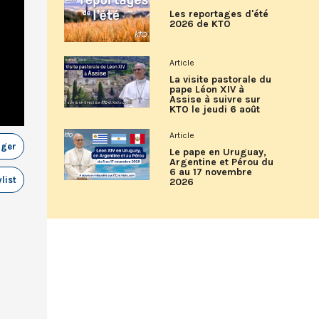
Les reportages d'été
2026 de KTO
Article
La visite pastorale du
pape Léon XIV à
Assise à suivre sur
KTO le jeudi 6 août
Article
ager
Le pape en Uruguay,
Argentine et Pérou du
6 au 17 novembre
list
2026