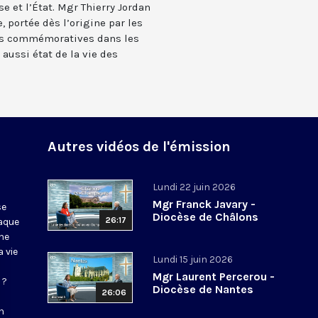
e et l’État. Mgr Thierry Jordan
, portée dès l’origine par les
ues commémoratives dans les
 aussi état de la vie des
Autres vidéos de l'émission
Lundi 22 juin 2026
Mgr Franck Javary -
se
Diocèse de Châlons
26:17
haque
ne
 vie
Lundi 15 juin 2026
Mgr Laurent Percerou -
 ?
Diocèse de Nantes
26:06
n