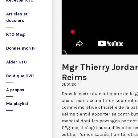
Recevoir KTO
Articles et
dossiers
KTO Mag
Donner mon IFI
Aider KTO
Mgr Thierry Jordan
Reims
Boutique DVD
31/01/2014
A propos
Dans le cadre du centenaire de la g
choisi pour accueillir en septembr
Ma playlist
commémorative officielle de la bata
Reims tient à apporter sa contribut
mondial dont les paysages portent 
l’Eglise, il s’agit aussi d’éveiller 
oublier l’union sacrée, l’unité retr