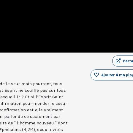
Part
Ajouter à ma play
nde le veut mais pourtant, tous
et Esprit ne souffle pas sur tous
accueillir ? Et si l’Esprit Saint
nfirmation pour inonder le coeur
confirmation est-elle vraiment
ur parler de ce sacrement par
abits de " l’homme nouveau " dont
Ephésiens (4, 24), deux invités