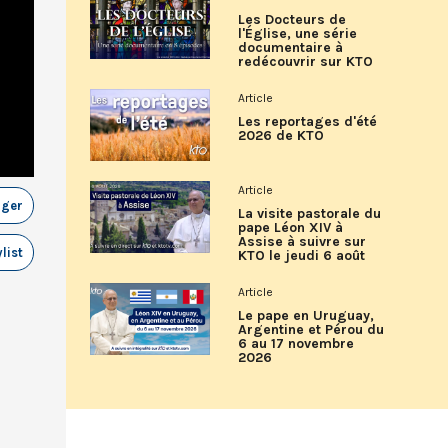
Les Docteurs de
l'Église, une série
documentaire à
redécouvrir sur KTO
Article
Les reportages d'été
2026 de KTO
Article
ager
La visite pastorale du
pape Léon XIV à
Assise à suivre sur
list
KTO le jeudi 6 août
Article
Le pape en Uruguay,
Argentine et Pérou du
6 au 17 novembre
2026