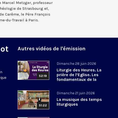
re Marcel Metzger, professeur
théologie de Strasbourg et,
de Carême, le Père François
me-du-Travail à Paris.
Mot
Autres vidéos de l'émission
Dimanche 28 juin 2026
Liturgie des Heures. La
en
prière de l’Eglise. Les
52:19
 que
fondamentaux de la
Foi. 8
Dimanche 21 juin 2026
La musique des temps
liturgiques
51:22