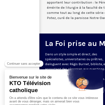
apportent leur contribution : le Pè
émérite de liturgie à la faculté de 
comme tout au long de cette série 
Potez, curé de la paroisse Notre-Da
La Foi prise au 
Dans un style simple et direct, des
spécialistes, universitaires ou prêtres,
dialoguent avec Régis Burnet, bibliste, 
apportant des réponses aux questions
nous pouvons nous poser sur la foi, la
liturgie, de grandes figures chrétiennes.
Visiter la page de l'émission