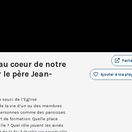
Part
 au coeur de notre
r le père Jean-
Ajouter à ma play
e souci de l’Eglise
e la vie d’un ou des membres
es personnes comme des paroisses
rt de formation. Quelle place
lle ? Quel rôle jouent les ainés
de la foi ? Quelle vie spirituelle