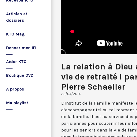
Recevoir KTO
Articles et
dossiers
KTO Mag
Donner mon IFI
Aider KTO
La relation à Dieu
vie de retraité ! pa
Boutique DVD
Pierre Schaeller
A propos
22/04/2014
L’Institut de la Famille manifeste l
Ma playlist
d’accompagner tel ou tel moment d
de la famille. Il est au service d
parisiennes pour soutenir leur effo
pour les seniors dans la vie de fami
dans la transmission des valeurs et 