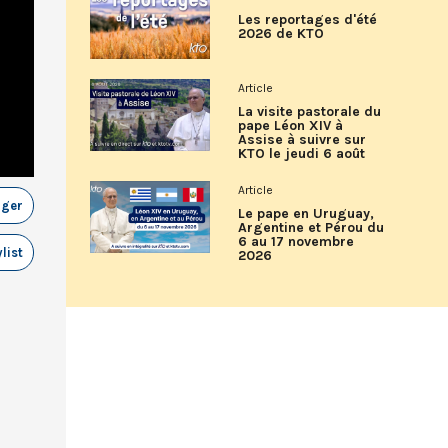
Les reportages d'été
2026 de KTO
Article
La visite pastorale du
pape Léon XIV à
Assise à suivre sur
KTO le jeudi 6 août
Article
ager
Le pape en Uruguay,
Argentine et Pérou du
6 au 17 novembre
list
2026