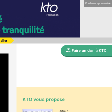
Contenu sponsorisé
eller
Faire un don à KTO
KTO vous propose
Article