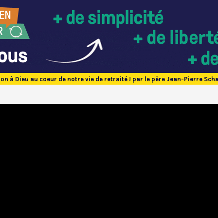
ion à Dieu au coeur de notre vie de retraité ! par le père Jean-Pierre Scha