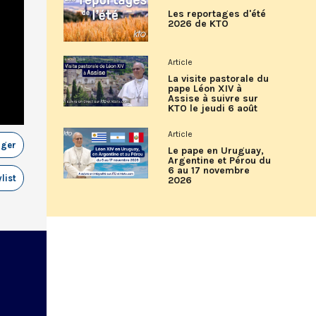
Les reportages d'été
2026 de KTO
Article
La visite pastorale du
pape Léon XIV à
Assise à suivre sur
KTO le jeudi 6 août
Article
ager
Le pape en Uruguay,
Argentine et Pérou du
6 au 17 novembre
list
2026