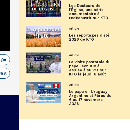
Les Docteurs de
l'Église, une série
documentaire à
redécouvrir sur KTO
Article
Les reportages d'été
2026 de KTO
Article
ager
La visite pastorale du
pape Léon XIV à
Assise à suivre sur
list
KTO le jeudi 6 août
Article
Le pape en Uruguay,
Argentine et Pérou du
6 au 17 novembre
2026