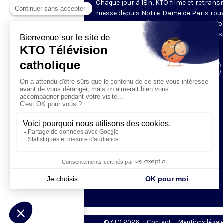
Chaque jour à 18h, KTO filme et retrans
messe depuis Notre-Dame de Paris rouv
Les textes des Vêpres et de la messe so
presque toujours ceux qu’indiquent le s
www.aelf.org
.
Visiter la page de l'émission
© KTO 2026 —
Contact
—
Mentions légal