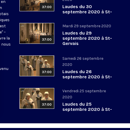
 en
Laudes du 30
37:00
en
septembre 2020 à St-
otais
Gervais
tiques
 est
Mardi 29 septembre 2020
e" –
Laudes du 29
septembre 2020 à St-
vre la
37:00
Gervais
l nous
Samedi 26 septembre
2020
 venu
Laudes du 26
37:00
septembre 2020 à St-
Gervais
Vendredi 25 septembre
2020
Laudes du 25
37:00
septembre 2020 à St-
Gervais