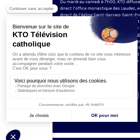
Du mardi au samedi à 7h00, KTO diffuse
direct l’office monastique des Laudes, 
direct de l’église Saint-Gervais-Saint-Pr
(Paris IVe), avec les Fraternités Monas
de Jérusalem. Les Laudes – dont le nom
dérivé du terme latin qui signifie "louang
sont d’abord la prière de louange qui ou
journée pour remercier Dieu du don qu’i
fait de ce jour nouveau, et le placer tout
entier sous son regard. Mais son heure
matinale éveille aussi le souvenir de la
Résurrection du Seigneur, "soleil levant
nous visiter" (Lc 1,28).
Visiter la page de l'émission