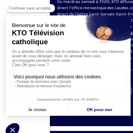
Du mardi au samedi à 7h00, KTO diffuse
direct l’office monastique des Laudes, 
direct de l’église Saint-Gervais-Saint-Pr
(Paris IVe), avec les Fraternités Monas
de Jérusalem. Les Laudes – dont le nom
dérivé du terme latin qui signifie "louang
sont d’abord la prière de louange qui ou
journée pour remercier Dieu du don qu’i
fait de ce jour nouveau, et le placer tout
entier sous son regard. Mais son heure
matinale éveille aussi le souvenir de la
Résurrection du Seigneur, "soleil levant
nous visiter" (Lc 1,28).
Visiter la page de l'émission