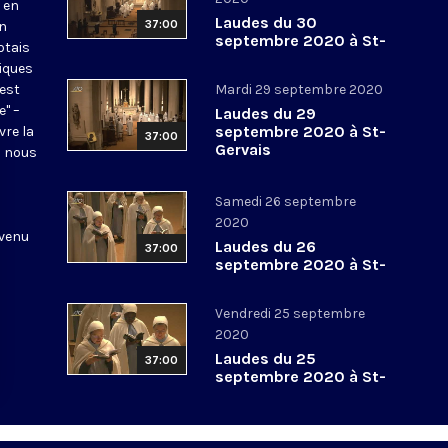
 en
Laudes du 30
37:00
en
septembre 2020 à St-
otais
Gervais
tiques
 est
Mardi 29 septembre 2020
e" –
Laudes du 29
septembre 2020 à St-
vre la
37:00
Gervais
l nous
Samedi 26 septembre
2020
 venu
Laudes du 26
37:00
septembre 2020 à St-
Gervais
Vendredi 25 septembre
2020
Laudes du 25
37:00
septembre 2020 à St-
Gervais