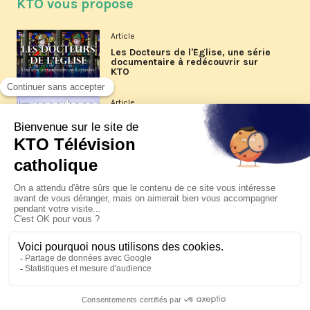
KTO vous propose
Article
Les Docteurs de l'Église, une série
documentaire à redécouvrir sur
KTO
Article
Les reportages d'été 2026 de KTO
Article
La visite pastorale du pape Léon
XIV à Assise à suivre sur KTO le
jeudi 6 août
Article
Le pape en Uruguay, Argentine et
Pérou du 6 au 17 novembre 2026