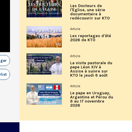
Les Docteurs de
l'Église, une série
documentaire à
redécouvrir sur KTO
Article
Les reportages d'été
2026 de KTO
Article
ager
La visite pastorale du
pape Léon XIV à
Assise à suivre sur
list
KTO le jeudi 6 août
Article
Le pape en Uruguay,
Argentine et Pérou du
6 au 17 novembre
2026