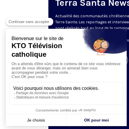
Terra Santa New
Actualité des communautés chrétienne
Terre Sainte. Les reportages et intervie
sont réalisés tout au long de la semain
le Centre des Médias de la Custodie
Franciscaine de Terre Sainte. En parten
avec le Franciscan Media Center.
Visiter la page de l'émission