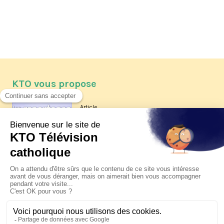
KTO vous propose
Article
Les reportages d'été 2026 de KTO
Article
La visite pastorale du pape Léon
XIV à Assise à suivre sur KTO le
jeudi 6 août
Article
Le pape en Uruguay, Argentine et
Pérou du 6 au 17 novembre 2026